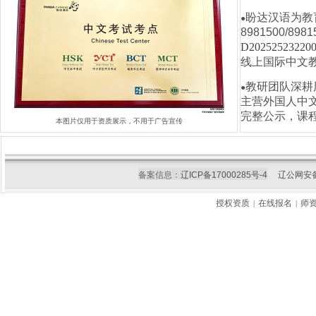
盼达汉语为教
●
8981500/
D20252523220
线上国际中文
教研团队深耕
●
主营外国人中
完整公示，课
本图片仅用于资质展示，不用于广告宣传
备案信息：
辽ICP备17000285号-4
辽公网安备21
授权资质
在线报名
师
|
|